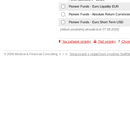
Pioneer Funds - Euro Liquidity EUR
Pioneer Funds - Absolute Return Currenci
Pioneer Funds - Euro Short-Term USD
(dátum poslednej aktualizácie 07.08.2026)
Na začiatok stránky
Tlač stránky
Chcete
© 2006 Medical & Financial Consulting, s. r. o..
Spracované v redakčnom systéme SwiftSit