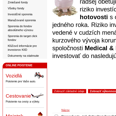
radšej obetu
Zmiešané fondy
riziko investí
Všetky fondy
Investičné sporenia
hotovosti
s 
Manažované sporenia
jedného roka. Riziko i
Sporenia do fondov
absolútneho výnosu
vedené v cudzích mená
Sporenia do target click
kurzového vývoja korun
fondov
Kľúčové informácie pre
spoločnosti
Medical & 
investorov KIID
investovať do nasleduj
Dokumenty na stiahnutie
ONLINE POISTENIE
Vozidlá
Poistenie pre Vaše auto.
Cestovanie
Poistenie na cesty a výlety.
Názov