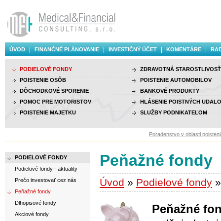
ÚVOD
FINANČNÉ PLÁNOVANIE
INVESTIČNÝ ÚČET
KOMENTÁRE
RAD
PODIELOVÉ FONDY
ZDRAVOTNÁ STAROSTLIVOSŤ
POISTENIE OSÔB
POISTENIE AUTOMOBILOV
DÔCHODKOVÉ SPORENIE
BANKOVÉ PRODUKTY
POMOC PRE MOTORISTOV
HLÁSENIE POISTNÝCH UDALO
POISTENIE MAJETKU
SLUŽBY PODNIKATEĽOM
Poradenstvo v oblasti poistenia,
Peňažné fondy
PODIELOVÉ FONDY
Podielové fondy - aktuality
Úvod
»
Podielové fondy
»
Prečo investovať cez nás
Peňažné fondy
Dlhopisové fondy
Peňažné fo
Akciové fondy