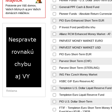
Majetok
Pioneer Funds - U.S. Dollar Short-Term E
Poistenie pre Váš domov,
Generali PPF Cash & Bond Fund
Vašich blízkych aj pre Vašich
domácich miláčikov.
Pioneer Funds - Absolute Return Currenci
PIO Euro Enhanced Short Term EUR
P Invest Fond peněžního trhu
Allianz RCM Enhanced Money Market - AT
PARVEST MONEY MARKET EURO
PARVEST MONEY MARKET USD
PIO Euro Short-Term EUR
Parvest Short Term (CHF)
Parvest Short Term (STERLING)
ING Flex Czech Money Market
HSBC GIF Euro Reserve AC
Templeton U.S. Dollar Liquid Reserve Fund
Reklama
Templeton Euro Liquid Reserve Fund
PIO U.S. Dollar Short-Term
FTIF - Templeton Euro Short Term Money 
Fund A(acc)EUR - 13828