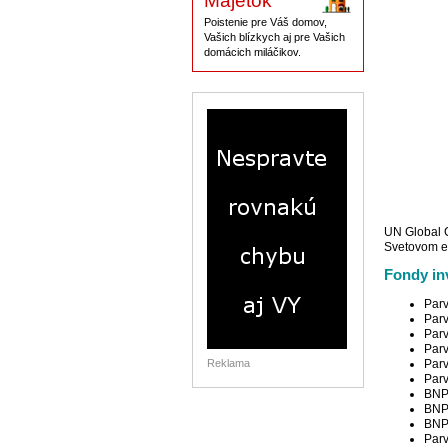
Majetok
Poistenie pre Váš domov,
Vašich blízkych aj pre Vašich
domácich miláčikov.
UN Global 
Svetovom e
Fondy in
Parv
Parv
Parv
Parv
Parv
Reklama
Parv
BNPP
BNPP
BNPP
Parv