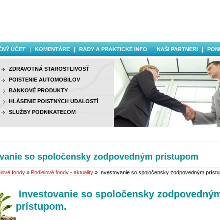
ČNÝ ÚČET
KOMENTÁRE
RADY A PRAKTICKÉ INFO
NAŠI PARTNERI
PON
ZDRAVOTNÁ STAROSTLIVOSŤ
POISTENIE AUTOMOBILOV
BANKOVÉ PRODUKTY
HLÁSENIE POISTNÝCH UDALOSTÍ
SLUŽBY PODNIKATEĽOM
ovanie so spoločensky zodpovedným prístupom
lové fondy
»
Podielové fondy - aktuality
» Investovanie so spoločensky zodpovedným príst
Investovanie so spoločensky zodpovedný
prístupom.