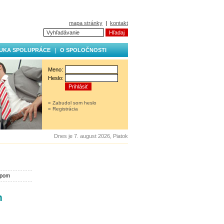
mapa stránky
|
kontakt
UKA SPOLUPRÁCE
O SPOLOČNOSTI
Meno:
Heslo:
» Zabudol som heslo
» Registrácia
Dnes je 7. august 2026, Piatok
upom
m