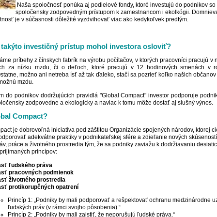
Naša spoločnosť ponúka aj podielové fondy, ktoré investujú do podnikov so
spoločensky zodpovedným prístupom k zamestnancom i ekolkógii. Domniev
astnosť je v súčasnosti dôležité vyzdvihovať viac ako kedykoľvek predtým.
 takýto investičný prístup mohol investora osloviť?
áme príbehy z čínskych fabrík na výrobu počítačov, v ktorých pracovníci pracujú v
h za nízku mzdu, či o deťoch, ktoré pracujú v 12 hodinových smenách v r
Ostatne, možno ani netreba ísť až tak ďaleko, stačí sa pozrieť koľko našich občanov
možnú mzdu.
m do podnikov dodržujúcich pravidlá "Global Compact" investor podporuje podnik
ločensky zodpovedne a ekologicky a naviac k tomu môže dostať aj slušný výnos.
obal Compact?
act je dobrovoľná iniciatíva pod záštitou Organizácie spojených národov, ktorej c
podporovať adekvátne praktiky v podnikateľskej sfére a zdieľanie nových skúseností 
áv, práce a životného prostredia tým, že sa podniky zaviažu k dodržiavaniu desiati
rijímaných princípov:
asť ľudského práva
asť pracovných podmienok
sť životného prostredia
sť protikorupčných opatrení
Princíp 1: „Podniky by mali podporovať a rešpektovať ochranu medzinárodne 
ľudských práv (v rámci svojho pôsobenia).“
Princíp 2: „Podniky by mali zaistiť, že neporušujú ľudské práva.“