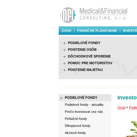
ÚVOD
FINANČNÉ PLÁNOVANIE
INVESTI
PODIELOVÉ FONDY
POISTENIE OSÔB
DÔCHODKOVÉ SPORENIE
POMOC PRE MOTORISTOV
POISTENIE MAJETKU
Invest
PODIELOVÉ FONDY
Podielové fondy - aktuality
Úvod
»
Podie
Prečo investovať cez nás
Peňažné fondy
Dlhopisové fondy
Akciové fondy