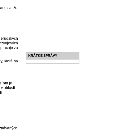
ame sa, že
 neľudských
ozvojových
 pracuje za
KRÁTKE SPRÁVY
y, ktoré sa
ieľom je
v oblasti
ch
uznávaných