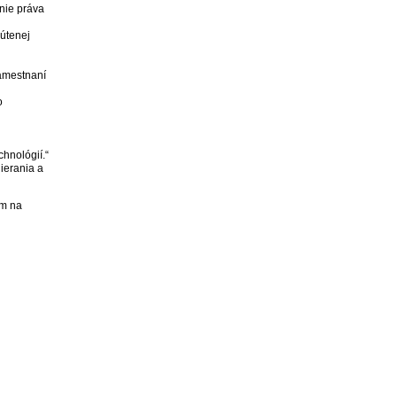
nie práva
nútenej
zamestnaní
o
chnológií.“
ierania a
om na