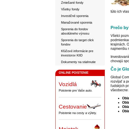
Zmiešané fondy
Všetky fondy
túto ich vl
Investičné sporenia
Manažované sporenia
Prečo by
Sporenia do fondov
absolútneho výnosu
Všetci pozn
podmienkac
Sporenia do target click
krajinách. 
fondov
najmenšiu 
Kľúčové informácie pre
investorov KIID
Investovaní
chovajú spo
Dokumenty na stiahnutie
Čo je Gl
ONLINE POISTENIE
Global Comp
rozvíjať a 
Vozidlá
ľudských pr
všeobecne p
Poistenie pre Vaše auto.
Obl
Obl
Cestovanie
Obla
Obla
Poistenie na cesty a výlety.