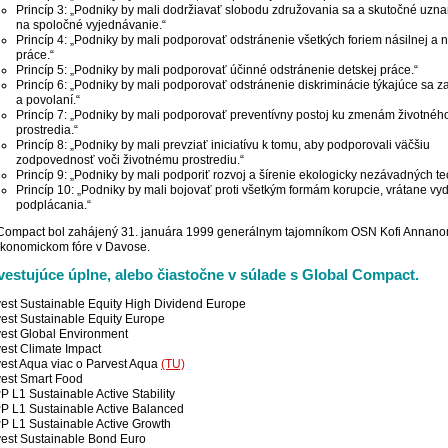
Princíp 3: „Podniky by mali dodržiavať slobodu združovania sa a skutočné uzna
na spoločné vyjednávanie.“
Princíp 4: „Podniky by mali podporovať odstránenie všetkých foriem násilnej a 
práce.“
Princíp 5: „Podniky by mali podporovať účinné odstránenie detskej práce.“
Princíp 6: „Podniky by mali podporovať odstránenie diskriminácie týkajúce sa 
a povolaní.“
Princíp 7: „Podniky by mali podporovať preventívny postoj ku zmenám životnéh
prostredia.“
Princíp 8: „Podniky by mali prevziať iniciatívu k tomu, aby podporovali väčšiu
zodpovednosť voči životnému prostrediu.“
Princíp 9: „Podniky by mali podporiť rozvoj a šírenie ekologicky nezávadných te
Princíp 10: „Podniky by mali bojovať proti všetkým formám korupcie, vrátane vyd
podplácania.“
Compact bol zahájený 31. januára 1999 generálnym tajomníkom OSN Kofi Annan
konomickom fóre v Davose.
vestujúce úplne, alebo čiastočne v súlade s Global Compact.
est Sustainable Equity High Dividend Europe
est Sustainable Equity Europe
est Global Environment
est Climate Impact
est Aqua viac o Parvest Aqua
(TU)
est Smart Food
 L1 Sustainable Active Stability
 L1 Sustainable Active Balanced
 L1 Sustainable Active Growth
est Sustainable Bond Euro